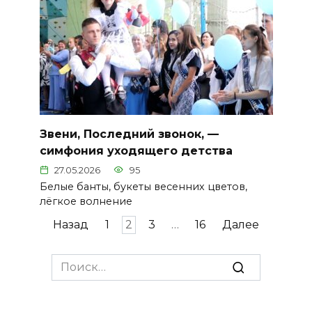
Звени, Последний звонок, —
симфония уходящего детства
27.05.2026
95
Белые банты, букеты весенних цветов,
лёгкое волнение
Пагинация
Назад
1
2
3
…
16
Далее
записей
Search
for: