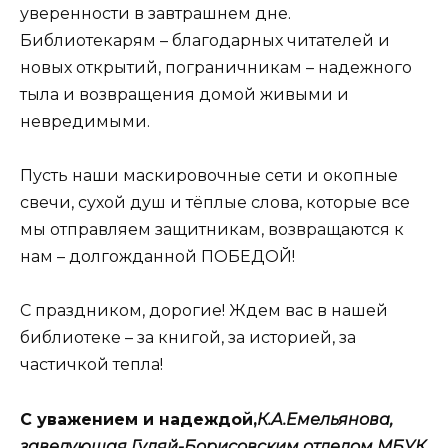
уверенности в завтрашнем дне.
Библиотекарям – благодарных читателей и
новых открытий, пограничникам – надежного
тыла и возвращения домой живыми и
невредимыми.
Пусть наши маскировочные сети и окопные
свечи, сухой душ и тёплые слова, которые все
мы отправляем защитникам, возвращаются к
нам – долгожданной ПОБЕДОЙ!
С праздником, дорогие! Ждем вас в нашей
библиотеке – за книгой, за историей, за
частичкой тепла!
С
уважением
и
надеждой,
К.
А.
Емельянова,
заведующая
Гуляй-
Борисовским
отделом
МБУК