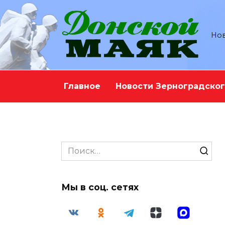
Перейти
к
содержанию
Нов
Главное
Новости Зерноградског
Search
for:
Мы в соц. сетях