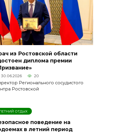
рач из Ростовской области
достоен диплома премии
Призвание»
30.06.2026
20
ректор Регионального сосудистого
нтра Ростовской
ЛЕТНИЙ ОТДЫХ
езопасное поведение на
одоемах в летний период