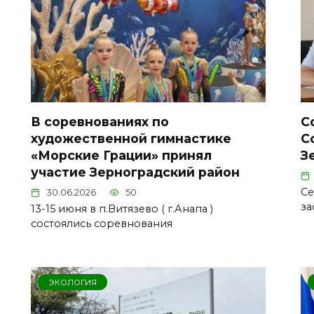
В соревнованиях по
С
художественной гимнастике
С
«Морские Грации» принял
З
участие Зерноградский район
Се
30.06.2026
50
за
13-15 июня в п.Витязево ( г.Анапа )
состоялись соревнования
ЭКОЛОГИЯ