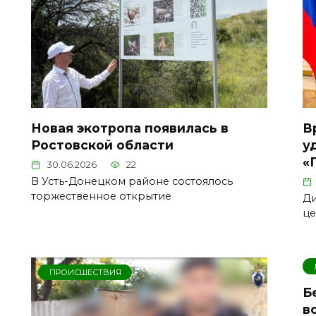
Новая экотропа появилась в
В
Ростовской области
у
«
30.06.2026
22
В Усть-Донецком районе состоялось
торжественное открытие
Ди
це
ПРОИСШЕСТВИЯ
Б
в