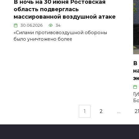
В ночь на 30 июня Ростовская
область подверглась
массированной воздушной атаке
30.06.2026
34
«Силами противовоздушной обороны
было уничтожено более
В
н
э
Гу
Бо
Пагинация
1
2
…
2
записей