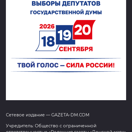
Сетевое издание — GAZETA-DM.COM
Учредитель: Общество с ограниченной
ответственностью «Редакция газеты «Донской маяк»