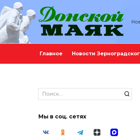
Перейти
к
содержанию
Нов
Главное
Новости Зерноградског
Search
for:
Мы в соц. сетях