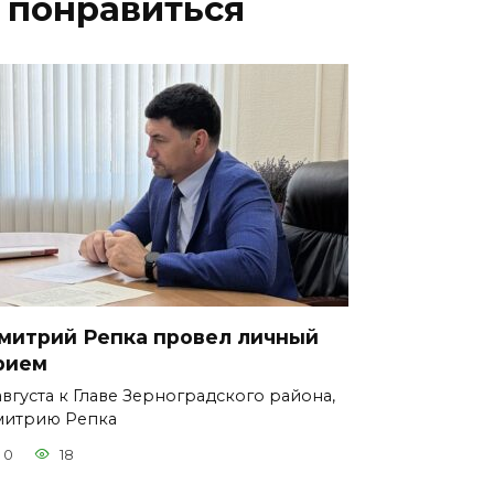
 понравиться
митрий Репка провел личный
рием
августа к Главе Зерноградского района,
митрию Репка
0
18