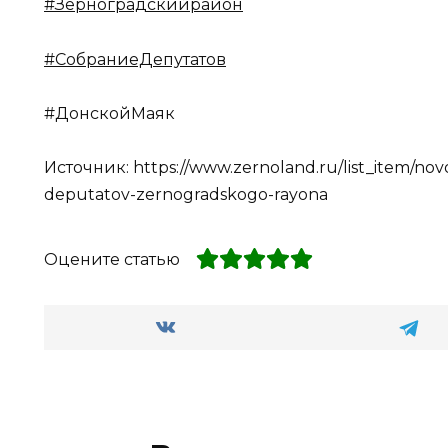
#Зерноградскийрайон
#СобраниеДепутатов
#ДонскойМаяк
Источник: https://www.zernoland.ru/list_item/novos
deputatov-zernogradskogo-rayona
Оцените статью