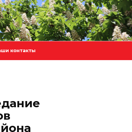
аши контакты
едание
ов
айона