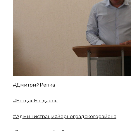
#ДмитрийРепка
#БогданБогданов
#АдминистрацияЗерноградскогорайона