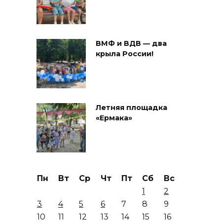
ВМФ и ВДВ — два
крыла России!
Летняя площадка
«Ермака»
Пн
Вт
Ср
Чт
Пт
Сб
Вс
1
2
3
4
5
6
7
8
9
10
11
12
13
14
15
16