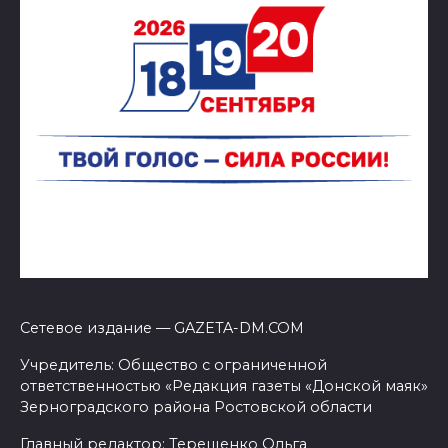
Сетевое издание — GAZETA-DM.COM
Учредитель: Общество с ограниченной
ответственностью «Редакция газеты «Донской маяк»
Зерноградского района Ростовской области
Главный редактор: Терещенко Ольга