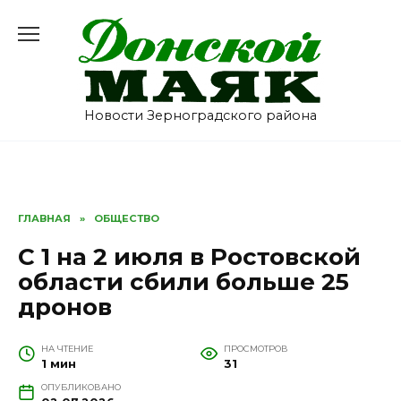
Перейти
к
содержанию
Новости Зерноградского района
ГЛАВНАЯ
»
ОБЩЕСТВО
С 1 на 2 июля в Ростовской
области сбили больше 25
дронов
НА ЧТЕНИЕ
ПРОСМОТРОВ
1 мин
31
ОПУБЛИКОВАНО