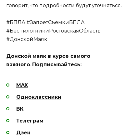
говорит, что подробности будут уточняться.
#БПЛА #ЗапретСъёмкиБПЛА
#БеспилотникиРостовскаяОбласть
#ДонскойМаяк
Донской маяк в курсе самого
важного
.
Подписывайтесь:
MAX
Одноклассники
ВК
Телеграм
Дзен