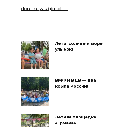
don_mayak@mail.ru
Лето, солнце и море
улыбок!
ВМФ и ВДВ — два
крыла России!
Летняя площадка
«Ермака»