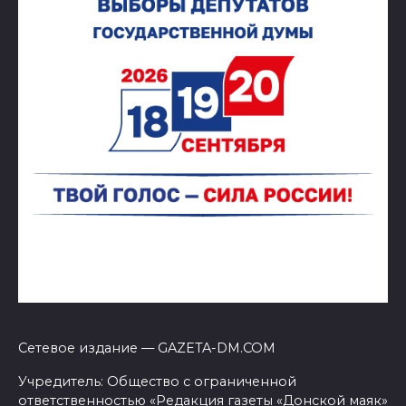
Сетевое издание — GAZETA-DM.COM
Учредитель: Общество с ограниченной
ответственностью «Редакция газеты «Донской маяк»