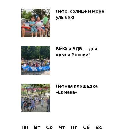
Лето, солнце и море
улыбок!
ВМФ и ВДВ — два
крыла России!
Летняя площадка
«Ермака»
Пн
Вт
Ср
Чт
Пт
Сб
Вс