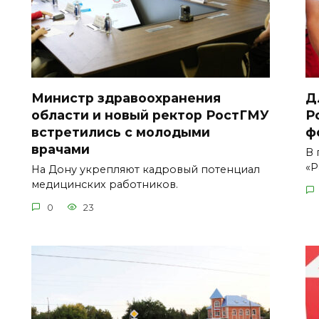
Министр здравоохранения
Д
области и новый ректор РостГМУ
Р
встретились с молодыми
ф
врачами
В 
«Р
На Дону укрепляют кадровый потенциал
медицинских работников.
0
23