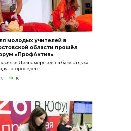
ля молодых учителей в
остовской области прошёл
орум «ПрофАктив»
поселке Дивноморское на базе отдыха
адуга» проведён
0
16