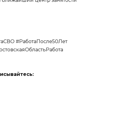
в ближайший центр занятости
таСВО #РаботаПосле50Лет
остовскаяОбластьРабота
исывайтесь: