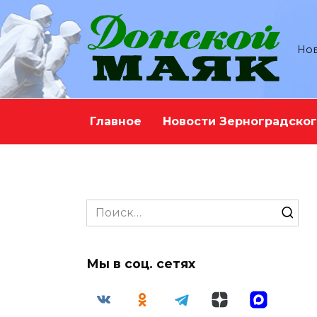
Перейти
к
содержанию
Нов
Главное
Новости Зерноградског
Search
for:
Мы в соц. сетях