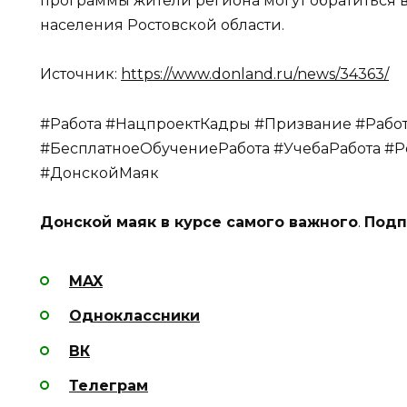
программы жители региона могут обратиться 
населения Ростовской области.
Источник:
https://www.donland.ru/news/34363/
#Работа #НацпроектКадры #Призвание #Рабо
#БесплатноеОбучениеРабота #УчебаРабота #Р
#ДонскойМаяк
Донской маяк в курсе самого важного
.
Подп
MAX
Одноклассники
ВК
Телеграм