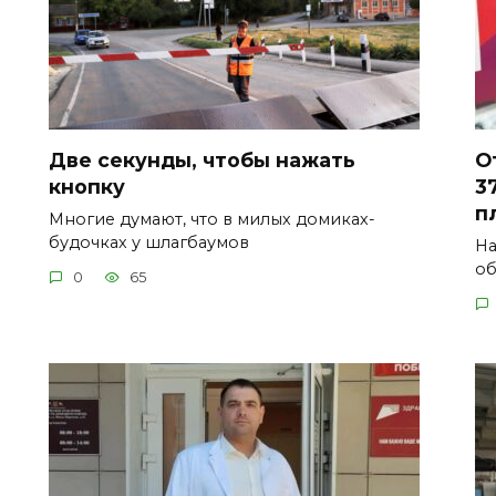
Две секунды, чтобы нажать
О
кнопку
3
п
Многие думают, что в милых домиках-
будочках у шлагбаумов
На
об
0
65