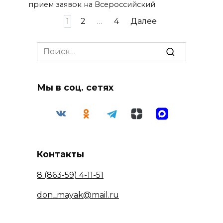
прием заявок на Всероссийский
Пагинация
1
2
…
4
Далее
записей
Search
for:
Мы в соц. сетях
Контакты
8 (863-59) 4-11-51
don_mayak@mail.ru