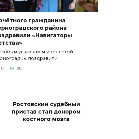
очётного гражданина
ерноградского района
оздравили «Навигаторы
етства»
особым уважением и теплотой
рноградцы поздравили
0
28
Ростовский судебный
пристав стал донором
костного мозга