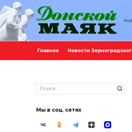
Перейти
к
содержанию
Нов
Главное
Новости Зерноградског
Search
for:
Мы в соц. сетях