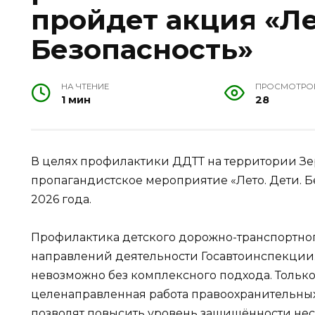
пройдет акция «Ле
Безопасность»
НА ЧТЕНИЕ
ПРОСМОТРО
1 мин
28
В целях профилактики ДДТТ на территории З
пропагандистское мероприятие «Лето. Дети. Бе
2026 года.
Профилактика детского дорожно-транспортног
направлений деятельности Госавтоинспекци
невозможно без комплексного подхода. Тольк
целенаправленная работа правоохранительных
позволят повысить уровень защищённости не