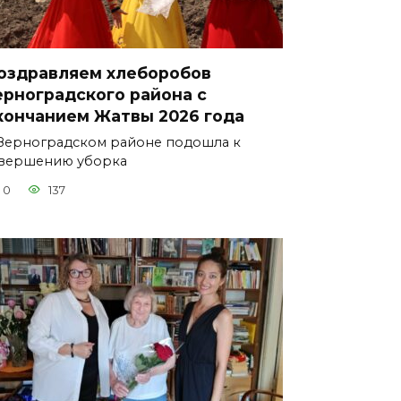
оздравляем хлеборобов
ерноградского района с
кончанием Жатвы 2026 года
Зерноградском районе подошла к
вершению уборка
0
137