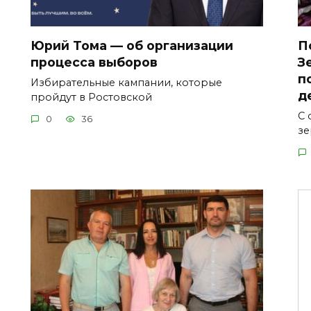
Юрий Тома — об организации
П
процесса выборов
З
п
Избирательные кампании, которые
д
пройдут в Ростовской
С 
0
36
зе