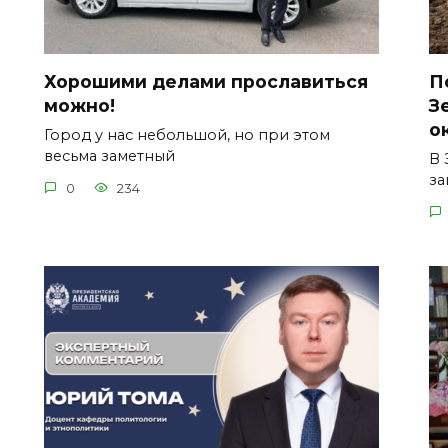
Хорошими делами прославиться
П
можно!
З
о
Город у нас небольшой, но при этом
весьма заметный
В 
за
0
234