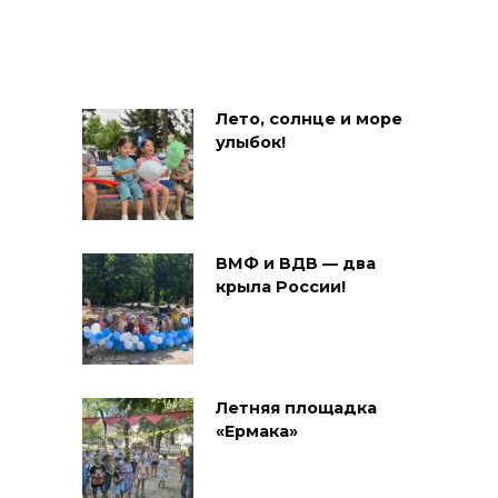
Лето, солнце и море
улыбок!
ВМФ и ВДВ — два
крыла России!
Летняя площадка
«Ермака»