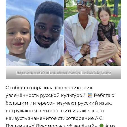
https://vk.com/soshvoenved?w=wall-171188812_57163
Особенно поразила школьников их
увлечённость русской культурой.
Ребята с
большим интересом изучают русский язык,
погружаются в мир поэзии и даже знают
наизусть знаменитое стихотворение А.С.
Пушкина «У Лукоморья дуб зелёный».
А их