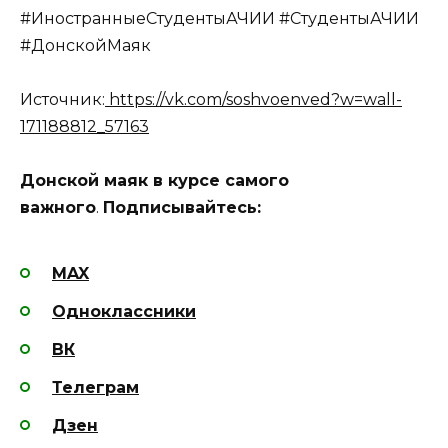
#ИностранныеСтудентыАЧИИ #СтудентыАЧИИ
#ДонскойМаяк
Источник:
https://vk.com/soshvoenved?w=wall-
171188812_57163
Донской маяк в курсе самого
важного
.
Подписывайтесь:
MAX
Одноклассники
ВК
Телеграм
Дзен