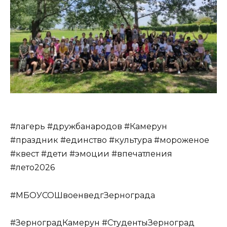
#лагерь #дружбанародов #Камерун
#праздник #единство #культура #мороженое
#квест #дети #эмоции #впечатления
#лето2026
#МБОУСОШвоенведгЗернограда
#ЗерноградКамерун #СтудентыЗерноград