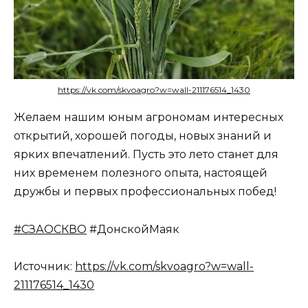
https://vk.com/skvoagro?w=wall-211176514_1430
Желаем нашим юным агрономам интересных
открытий, хорошей погоды, новых знаний и
ярких впечатлений. Пусть это лето станет для
них временем полезного опыта, настоящей
дружбы и первых профессиональных побед!
#СЗАОСКВО
#ДонскойМаяк
Источник:
https://vk.com/skvoagro?w=wall-
211176514_1430