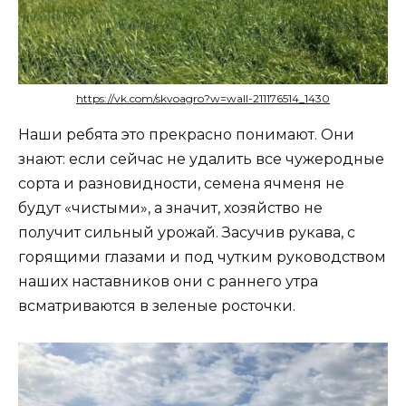
https://vk.com/skvoagro?w=wall-211176514_1430
Наши ребята это прекрасно понимают. Они
знают: если сейчас не удалить все чужеродные
сорта и разновидности, семена ячменя не
будут «чистыми», а значит, хозяйство не
получит сильный урожай. Засучив рукава, с
горящими глазами и под чутким руководством
наших наставников они с раннего утра
всматриваются в зеленые росточки.