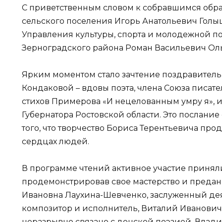
С приветственным словом к собравшимся обра
сельского поселения Игорь Анатольевич Голы
Управления культуры, спорта и молодежной 
Зерноградского района Роман Васильевич Ол
Ярким моментом стало зачтение поздравительн
Кондаковой – вдовы поэта, члена Союза писат
стихов Примерова «И нецелованным умру я», 
Губернатора Ростовской области. Это послан
того, что творчество Бориса Терентьевича про
сердцах людей.
В программе чтений активное участие принял
продемонстрировав свое мастерство и предан
Ивановна Лаухина-Шевченко, заслуженный дея
композитор и исполнитель, Виталий Иванович
неразрывно связано с донской поэзией, Влад