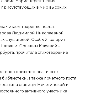
к любил Борис Терентьевич,
 присутствующих в мир высоких
ва читаем творенье поэта».
мерова Людмилой Николаевной
ах слушателей. Особый колорит
 Натальи Юрьевны Клюевой –
рбурга, прочитала стихотворение
я тепло приветствовали всех
 библиотеки, а также почетного гостя
ражданина станицы Мечетинской и
постоянного активного участника