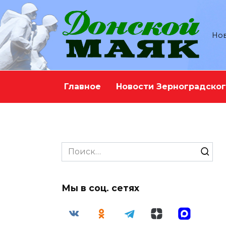
Перейти
к
содержанию
Нов
Главное
Новости Зерноградског
Search
for:
Мы в соц. сетях