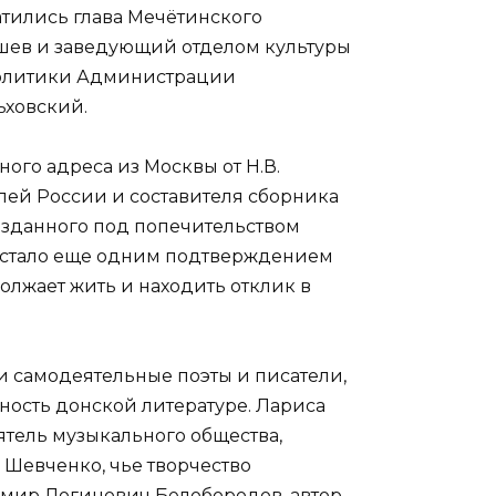
тились глава Мечётинского
шев и заведующий отделом культуры
политики Администрации
ьховский.
ого адреса из Москвы от Н.В.
елей России и составителя сборника
изданного под попечительством
ие стало еще одним подтверждением
должает жить и находить отклик в
и самодеятельные поэты и писатели,
ность донской литературе. Лариса
тель музыкального общества,
 Шевченко, чье творчество
имир Логинович Белобородов, автор