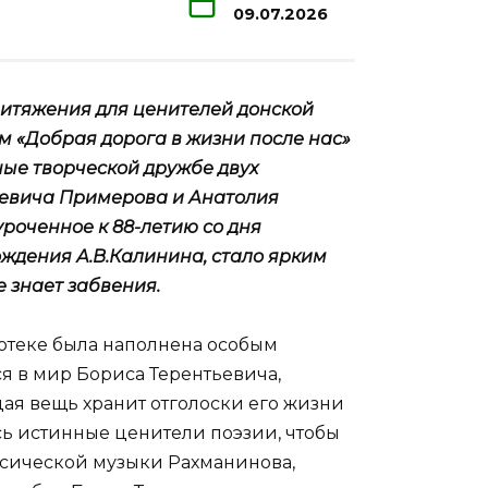
09.07.2026
итяжения для ценителей донской
м «Добрая дорога в жизни после нас»
ые творческой дружбе двух
ьевича Примерова и Анатолия
оченное к 88-летию со дня
ождения А.В.Калинина, стало ярким
е знает забвения.
иотеке была наполнена особым
ся в мир Бориса Терентьевича,
дая вещь хранит отголоски его жизни
ись истинные ценители поэзии, чтобы
ассической музыки Рахманинова,