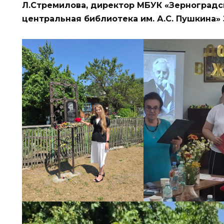
Л.
Стремилова,
директор
МБУК «
Зерноград
центральная
библиотека
им.
А.
С.
Пушкина»