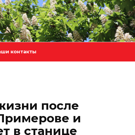
аши контакты
 жизни после
.Примерове и
т в станице