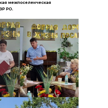
ская
межпоселенческая
ЗР
РО.