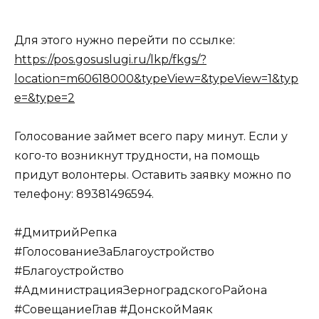
Для этого нужно перейти по ссылке:
https://pos.gosuslugi.ru/lkp/fkgs/?
location=m60618000&typeView=&typeView=1&typ
e=&type=2
Голосование займет всего пару минут. Если у
кого-то возникнут трудности, на помощь
придут волонтеры. Оставить заявку можно по
телефону: 89381496594.
#ДмитрийРепка
#ГолосованиеЗаБлагоустройство
#Благоустройство
#АдминистрацияЗерноградскогоРайона
#СовещаниеГлав #ДонскойМаяк