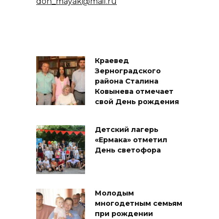
don_mayak@mail.ru
Краевед
Зерноградского
района Сталина
Ковынева отмечает
свой День рождения
Детский лагерь
«Ермака» отметил
День светофора
Молодым
многодетным семьям
при рождении