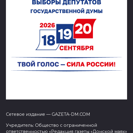
Сетевое издание — GAZETA-DM.COM
Учредитель: Общество с ограниченной
ответственностью «Редакция газеты «Донской маяк»