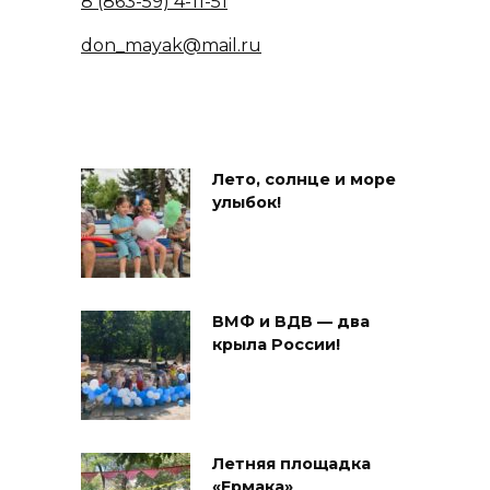
8 (863-59) 4-11-51
don_mayak@mail.ru
Лето, солнце и море
улыбок!
ВМФ и ВДВ — два
крыла России!
Летняя площадка
«Ермака»