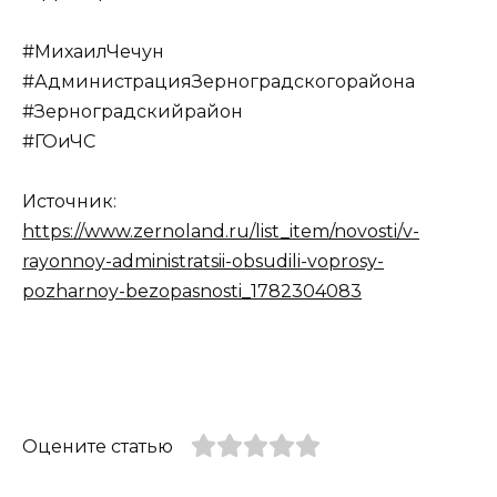
#МихаилЧечун
#АдминистрацияЗерноградскогорайона
#Зерноградскийрайон
#ГОиЧС
Источник:
https://www.zernoland.ru/list_item/novosti/v-
rayonnoy-administratsii-obsudili-voprosy-
pozharnoy-bezopasnosti_1782304083
Оцените статью