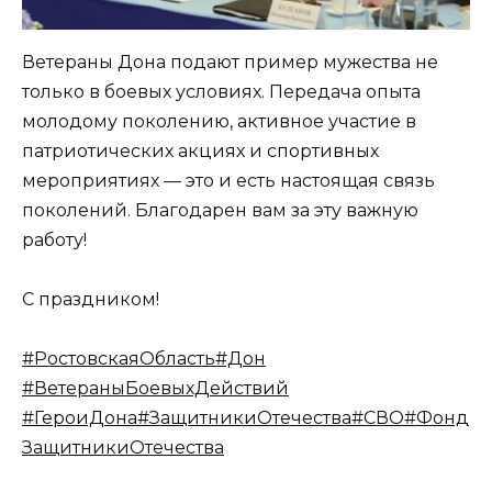
Ветераны Дона подают пример мужества не
только в боевых условиях. Передача опыта
молодому поколению, активное участие в
патриотических акциях и спортивных
мероприятиях — это и есть настоящая связь
поколений. Благодарен вам за эту важную
работу!
С праздником!
#РостовскаяОбласть
#Дон
#ВетераныБоевыхДействий
#ГероиДона
#ЗащитникиОтечества
#СВО
#Фонд
ЗащитникиОтечества