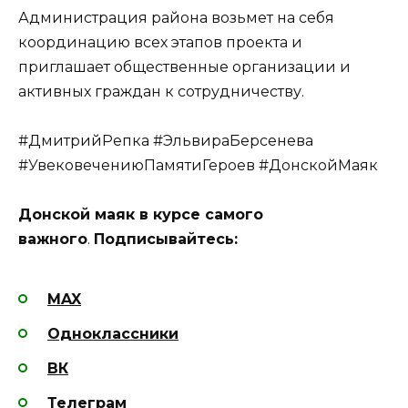
Администрация района возьмет на себя
координацию всех этапов проекта и
приглашает общественные организации и
активных граждан к сотрудничеству.
#ДмитрийРепка #ЭльвираБерсенева
#УвековечениюПамятиГероев #ДонскойМаяк
Донской маяк в курсе самого
важного
.
Подписывайтесь:
MAX
Одноклассники
ВК
Телеграм