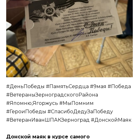
#ДеньПобеды #ПамятьСердца #9мая #Победа
#ВетераныЗерноградскогоРайона
#Япомню,Ягоржусь #МыПомним
#ГероиПобеды #СпасибоДедуЗаПобеду
#ВетеранИванШПАКЗерноград #ДонскойМаяк
Донской маяк в курсе самого