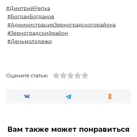
#
ДмитрийРепка
#
БогданБогданов
#
АдминистрацияЗерноградскогорайона
#
Зерноградскийрайон
#
Деньмолодежи
Оцените статью
Вам также может понравиться