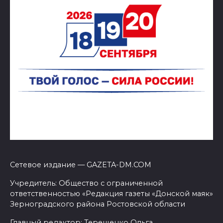
Сетевое издание — GAZETA-DM.COM
Учредитель: Общество с ограниченной
ответственностью «Редакция газеты «Донской маяк»
Зерноградского района Ростовской области
Главный редактор: Терещенко Ольга