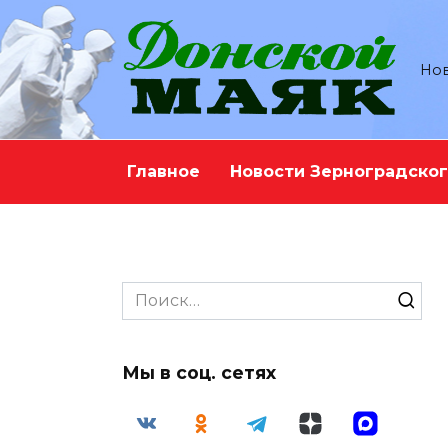
Перейти
к
содержанию
Нов
Главное
Новости Зерноградског
Search
for:
Мы в соц. сетях