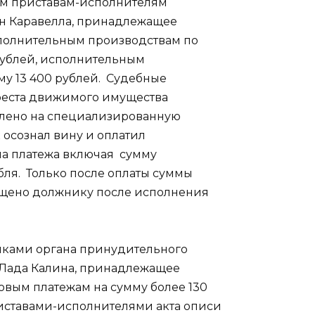
ым приставам-исполнителям
ен Каравелла, принадлежащее
полнительным производствам по
рублей, исполнительным
му 13 400 рублей. Судебные
реста движимого имущества
влено на специализированную
 осознал вину и оплатил
ма платежа включая сумму
бля. Только после оплаты суммы
ащено должнику после исполнения
иками органа принудительного
 Лада Калина, принадлежащее
вым платежам на сумму более 130
иставами-исполнителями акта описи