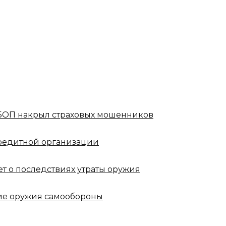
ОБОП накрыл страховых мошенников
редитной организации
т о последствиях утраты оружия
ие оружия самообороны