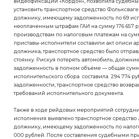
видеофиксации «Кордон», позволила судебн
установить транспортное средство Фольксваг
должнику, имеющему задолженность по 69 ис
неоплаченным штрафам ГАИ на сумму 176 657 
производствам по налоговым платежам на сум
приставы-исполнители составили акт описи а
должника, транспортное средство было отпра
стоянку. Рискуя потерять автомобиль, должник
задолженность в полном объёме — общая сум
исполнительского сбора составила 294 774 ру
задолженности, транспортное средство возвр
требований исполнительного документа.
Также в ходе рейдовых мероприятий сотрудн
исполнения выявлено транспортное средство
должнику, имеющему задолженность по налого
000 рублей. После составления судебными пр