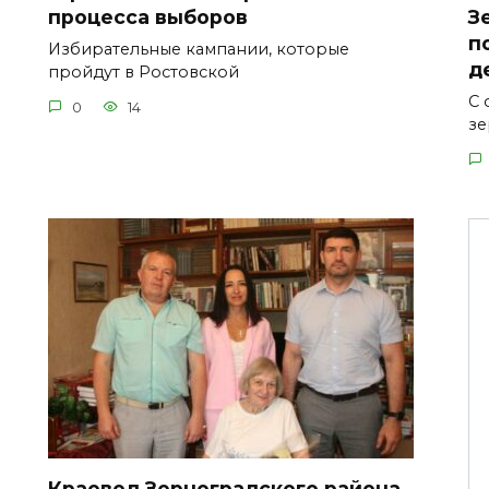
процесса выборов
З
п
Избирательные кампании, которые
д
пройдут в Ростовской
С 
0
14
зе
Краевед Зерноградского района