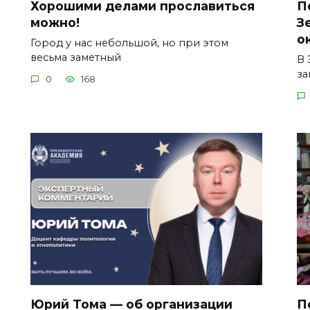
Хорошими делами прославиться
П
можно!
З
о
Город у нас небольшой, но при этом
весьма заметный
В 
за
0
168
Юрий Тома — об организации
П