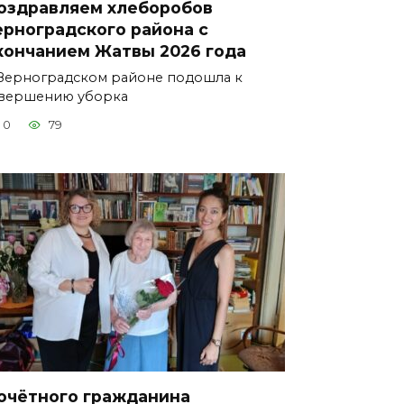
оздравляем хлеборобов
ерноградского района с
кончанием Жатвы 2026 года
Зерноградском районе подошла к
вершению уборка
0
79
очётного гражданина