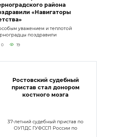
ерноградского района
оздравили «Навигаторы
етства»
особым уважением и теплотой
рноградцы поздравили
0
19
Ростовский судебный
пристав стал донором
костного мозга
37-летний судебный пристав по
ОУПДС ГУФССП России по