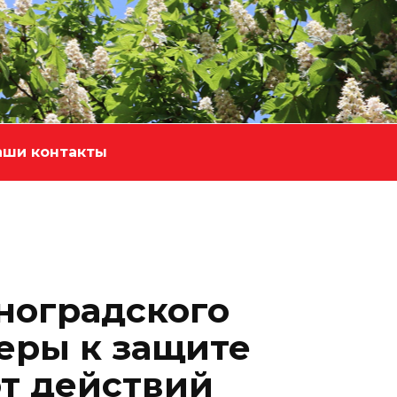
аши контакты
ноградского
еры к защите
от действий