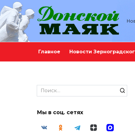
Перейти
к
содержанию
Нов
Главное
Новости Зерноградског
Search
for:
Мы в соц. сетях