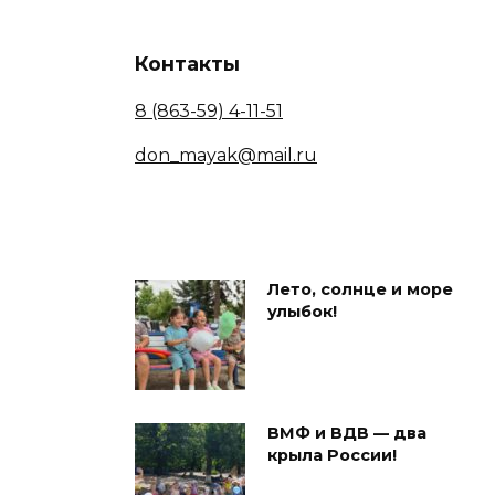
Контакты
8 (863-59) 4-11-51
don_mayak@mail.ru
Лето, солнце и море
улыбок!
ВМФ и ВДВ — два
крыла России!