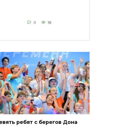
0
18
евять ребят с берегов Дона