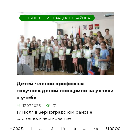
НОВОСТИ ЗЕРНОГРАДСКОГО РАЙОНА
Детей членов профсоюза
госучреждений поощрили за успехи
в учебе
17.07.2026
31
17 июля в Зерноградском районе
состоялось чествование
Пагинация
Назад
1
…
13
14
15
…
79
Далее