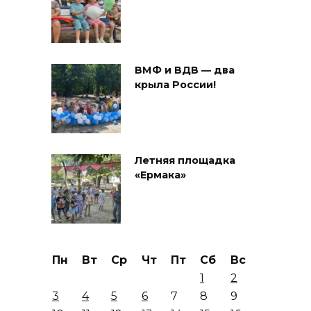
ВМФ и ВДВ — два
крыла России!
Летняя площадка
«Ермака»
Пн
Вт
Ср
Чт
Пт
Сб
Вс
1
2
3
4
5
6
7
8
9