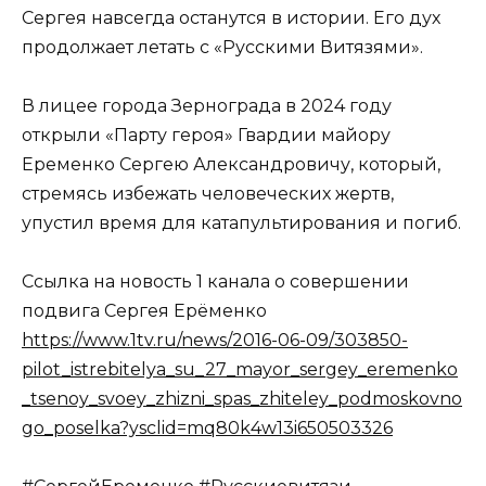
Сергея навсегда останутся в истории. Его дух
продолжает летать с «Русскими Витязями».
В лицее города Зернограда в 2024 году
открыли «Парту героя» Гвардии майору
Еременко Сергею Александровичу, который,
стремясь избежать человеческих жертв,
упустил время для катапультирования и погиб.
Ссылка на новость 1 канала о совершении
подвига Сергея Ерёменко
https://www.1tv.ru/news/2016-06-09/303850-
pilot_istrebitelya_su_27_mayor_sergey_eremenko
_tsenoy_svoey_zhizni_spas_zhiteley_podmoskovno
go_poselka?ysclid=mq80k4w13i650503326