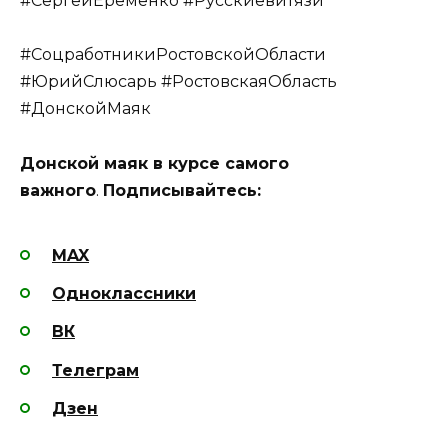
#СергейЕременко #Русскиевитязи
#СоцработникиРостовскойОбласти
#ЮрийСлюсарь #РостовскаяОбласть
#ДонскойМаяк
Донской маяк в курсе самого
важного
.
Подписывайтесь:
MAX
Одноклассники
ВК
Телеграм
Дзен