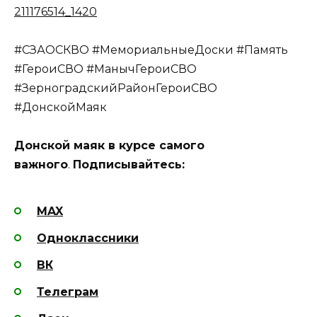
211176514_1420
#СЗАОСКВО #МемориальныеДоски #Память
#ГероиСВО #МанычГероиСВО
#ЗерноградскийРайонГероиСВО
#ДонскойМаяк
Донской маяк в курсе самого
важного
.
Подписывайтесь:
MAX
Одноклассники
ВК
Телеграм