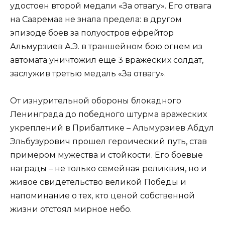
удостоен второй медали «За отвагу». Его отвага
на Сааремаа не знала предела: в другом
эпизоде боев за полуостров ефрейтор
Альмурзиев А.Э. в траншейном бою огнем из
автомата уничтожил еще 3 вражеских солдат,
заслужив третью медаль «За отвагу».
От изнурительной обороны блокадного
Ленинграда до победного штурма вражеских
укреплений в Прибалтике – Альмурзиев Абдул
Эльбузурович прошел героический путь, став
примером мужества и стойкости. Его боевые
награды – не только семейная реликвия, но и
живое свидетельство великой Победы и
напоминание о тех, кто ценой собственной
жизни отстоял мирное небо.