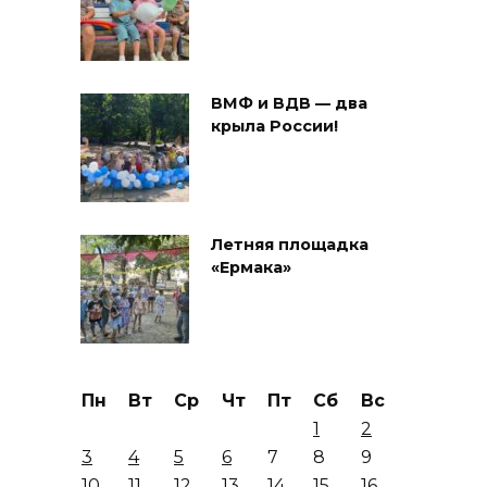
ВМФ и ВДВ — два
крыла России!
Летняя площадка
«Ермака»
Пн
Вт
Ср
Чт
Пт
Сб
Вс
1
2
3
4
5
6
7
8
9
10
11
12
13
14
15
16