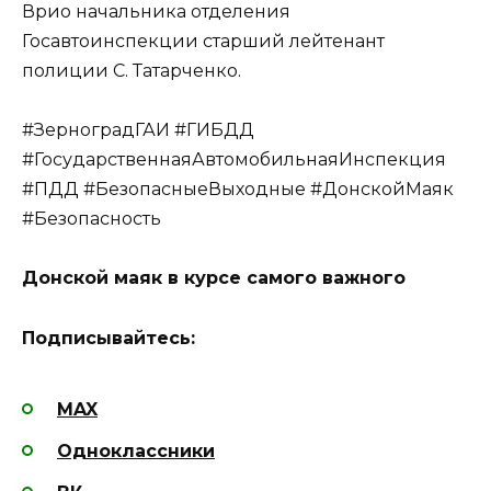
Врио начальника отделения
Госавтоинспекции старший лейтенант
полиции С. Татарченко.
#ЗерноградГАИ #ГИБДД
#ГосударственнаяАвтомобильнаяИнспекция
#ПДД #БезопасныеВыходные #ДонскойМаяк
#Безопасность
Донской маяк в курсе самого важного
Подписывайтесь:
MAX
Одноклассники