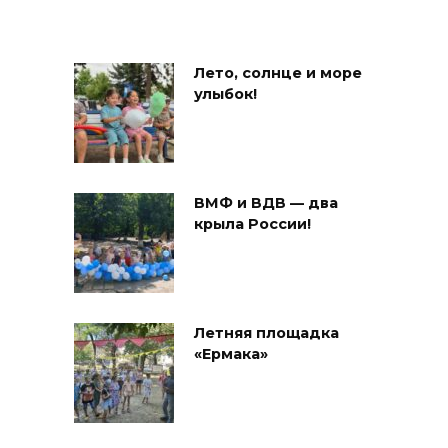
Лето, солнце и море
улыбок!
ВМФ и ВДВ — два
крыла России!
Летняя площадка
«Ермака»