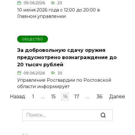
09.06.2026
23
10 июня 2026 года с 12:00 до 20:00 в
Главном управлении
ОБЩЕСТВО
За добровольную сдачу оружия
предусмотрено вознаграждение до
20 тысяч рублей
09.06.2026
35
Управление Росгвардии по Ростовской
области информирует
Пагинация
Назад
1
…
15
16
17
…
36
Далее
записей
Search
for: