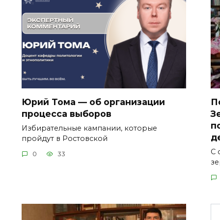
Юрий Тома — об организации
П
процесса выборов
З
п
Избирательные кампании, которые
д
пройдут в Ростовской
С 
0
33
зе