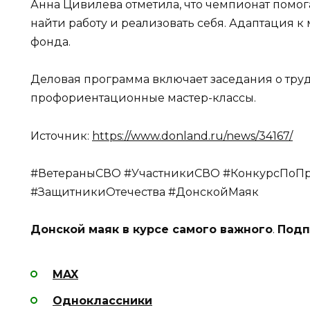
Анна Цивилева отметила, что чемпионат помог
найти работу и реализовать себя. Адаптация 
фонда.
Деловая программа включает заседания о труд
профориентационные мастер-классы.
Источник:
https://www.donland.ru/news/34167/
#ВетераныСВО #УчастникиСВО #КонкурсПоПр
#ЗащитникиОтечества #ДонскойМаяк
Донской маяк в курсе самого важного
.
Подп
MAX
Одноклассники