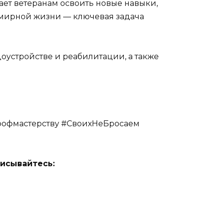
ает ветеранам освоить новые навыки,
к мирной жизни — ключевая задача
оустройстве и реабилитации, а также
офмастерству #СвоихНеБросаем
исывайтесь: