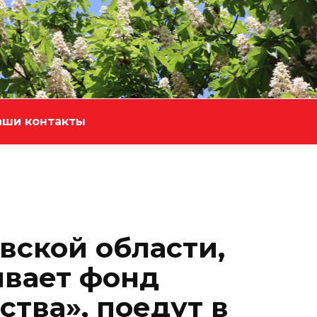
аши контакты
овской области,
вает фонд
тва», поедут в