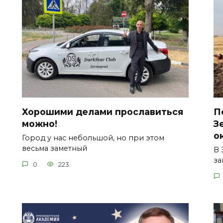
Хорошими делами прославиться
П
можно!
З
о
Город у нас небольшой, но при этом
весьма заметный
В 
за
0
223