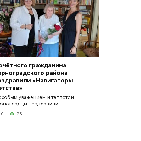
очётного гражданина
ерноградского района
оздравили «Навигаторы
етства»
особым уважением и теплотой
рноградцы поздравили
0
26