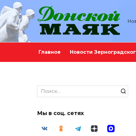
Перейти
к
содержанию
Нов
Главное
Новости Зерноградског
Search
for:
Мы в соц. сетях