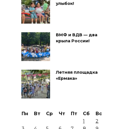
улыбок!
ВМФ и ВДВ — два
крыла России!
Летняя площадка
«Ермака»
Пн
Вт
Ср
Чт
Пт
Сб
Вс
1
2
3
4
5
6
7
8
9