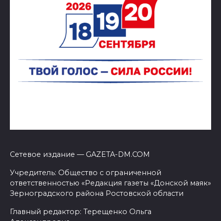
Сетевое издание — GAZETA-DM.COM
Учредитель: Общество с ограниченной
ответственностью «Редакция газеты «Донской маяк»
Зерноградского района Ростовской области
Главный редактор: Терещенко Ольга