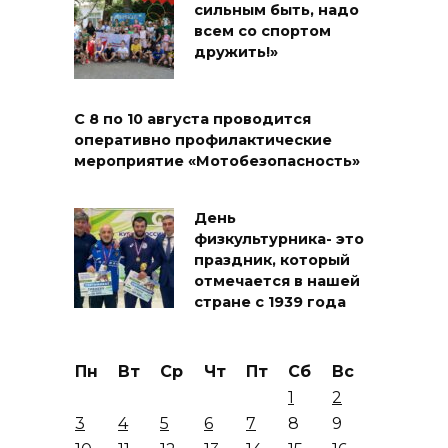
сильным быть, надо
всем со спортом
дружить!»
С 8 по 10 августа проводится
оперативно профилактические
мероприятие «Мотобезопасность»
День
физкультурника- это
праздник, который
отмечается в нашей
стране с 1939 года
Пн
Вт
Ср
Чт
Пт
Сб
Вс
1
2
3
4
5
6
7
8
9