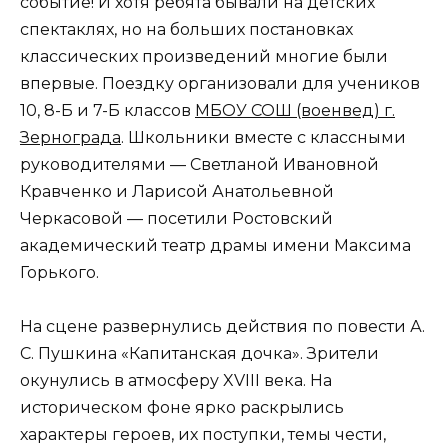
событие! И хотя ребята бывали на детских
спектаклях, но на больших постановках
классических произведений многие были
впервые. Поездку организовали для учеников
10, 8-Б и 7-Б классов
МБОУ СОШ (военвед) г.
Зернограда
. Школьники вместе с классными
руководителями — Светланой Ивановной
Кравченко и Ларисой Анатольевной
Черкасовой — посетили Ростовский
академический театр драмы имени Максима
Горького.
На сцене развернулись действия по повести А.
С. Пушкина «Капитанская дочка». Зрители
окунулись в атмосферу XVIII века. На
историческом фоне ярко раскрылись
характеры героев, их поступки, темы чести,