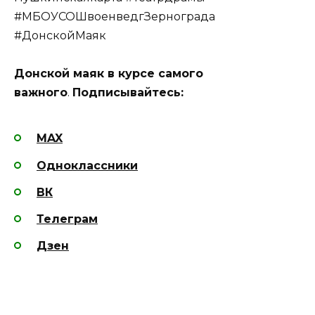
#МБОУСОШвоенведгЗернограда
#ДонскойМаяк
Донской маяк в курсе самого
важного
.
Подписывайтесь:
MAX
Одноклассники
ВК
Телеграм
Дзен