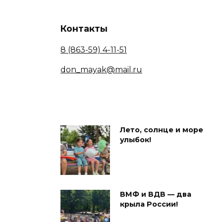
Контакты
8 (863-59) 4-11-51
don_mayak@mail.ru
Лето, солнце и море
улыбок!
ВМФ и ВДВ — два
крыла России!