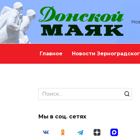
Перейти
к
содержанию
Нов
Главное
Новости Зерноградског
Search
for:
Мы в соц. сетях