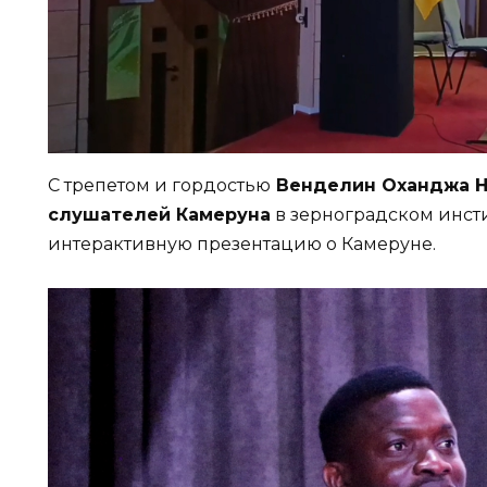
С трепетом и гордостью
Венделин Оханджа Нд
слушателей Камеруна
в зерноградском инсти
интерактивную презентацию о Камеруне.