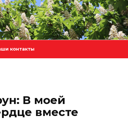
аши контакты
ун: В моей
ердце вместе