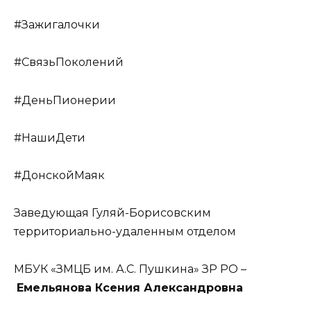
#Зажигалочки
#СвязьПоколений
#ДеньПионерии
#НашиДети
#ДонскойМаяк
Заведующая Гуляй-Борисовским
территориально-удаленным отделом
МБУК «ЗМЦБ им. А.С. Пушкина» ЗР РО –
Емельянова Ксения Александровна