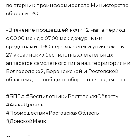
во вторник проинформировало Министерство
обороны РФ.
«В течение прошедшей ночи 12 мая в период
с 00.00 мск до 07.00 мск дежурными
средствами ПВО перехвачены и уничтожены
27 украинских беспилотных летательных
аппаратов самолетного типа над территориями
Белгородской, Воронежской и Ростовской
областей», — сообщило оборонное ведомство.
#БПЛА #БеспилотникиРостовскаяОбласть
#АтакаДронов
#ПроисшествияРостовскаяОбласть
#ДонскойМаяк