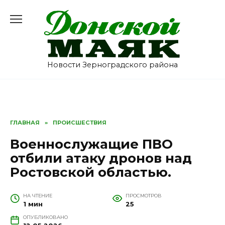
Перейти
к
содержанию
Новости Зерноградского района
ГЛАВНАЯ
»
ПРОИСШЕСТВИЯ
Военнослужащие ПВО
отбили атаку дронов над
Ростовской областью.
НА ЧТЕНИЕ
ПРОСМОТРОВ
1 мин
25
ОПУБЛИКОВАНО