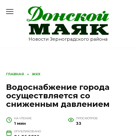
Перейти
к
содержанию
Новости Зерноградского района
ГЛАВНАЯ
»
ЖКХ
Водоснабжение города
осуществляется со
сниженным давлением
НА ЧТЕНИЕ
ПРОСМОТРОВ
1 мин
33
ОПУБЛИКОВАНО