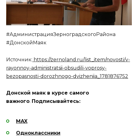
#АдминистрацияЗерноградскогоРайона
#ДонскойМаяк
Источник:
https://zernoland.ru/list_item/novosti/v-
rayonnoy-administratsii-obsudili-voprosy-
bezopasnosti-dorozhnogo-dvizheniia_1781876752
Донской маяк в курсе самого
важного
.
Подписывайтесь:
MAX
Одноклассники