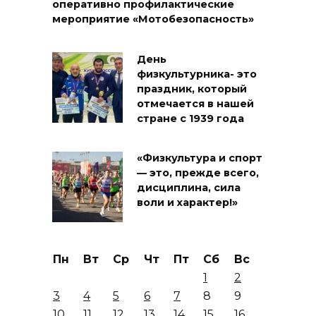
оперативно профилактические
мероприятие «Мотобезопасность»
День
физкультурника- это
праздник, который
отмечается в нашей
стране с 1939 года
«Физкультура и спорт
— это, прежде всего,
дисциплина, сила
воли и характер!»
Пн
Вт
Ср
Чт
Пт
Сб
Вс
1
2
3
4
5
6
7
8
9
10
11
12
13
14
15
16