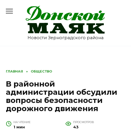
Перейти
к
содержанию
Новости Зерноградского района
ГЛАВНАЯ
»
ОБЩЕСТВО
В районной
администрации обсудили
вопросы безопасности
дорожного движения
НА ЧТЕНИЕ
ПРОСМОТРОВ
1 мин
43