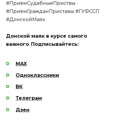
#ПриёмСудебныеПриствы
#ПриёмГражданПриставы #ГУФССП
#ДонскойМаяк
Донской маяк в курсе самого
важного
.
Подписывайтесь:
MAX
Одноклассники
ВК
Телеграм
Дзен