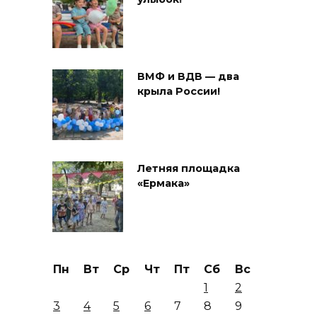
ВМФ и ВДВ — два
крыла России!
Летняя площадка
«Ермака»
Пн
Вт
Ср
Чт
Пт
Сб
Вс
1
2
3
4
5
6
7
8
9