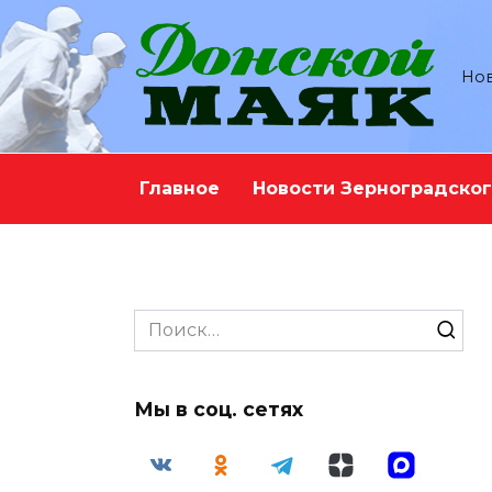
Перейти
к
содержанию
Нов
Главное
Новости Зерноградског
Search
for:
Мы в соц. сетях