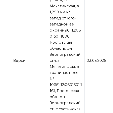
район, ст.
Мечетинская, в
1,299 км на
запад от юго-
западной её
окраины61:12:06
01501:1800,
Ростовская
область, р-н
Зерноградский,
Версия
ст-ца
03.05.2026
Мечетинская, в
границах поля
№
10661:12:0601501:1
161, Ростовская
обл., р-н
Зерноградский,
ст. Мечетинская,