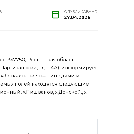
В
ОПУБЛИКОВАНО
27.04.2026
с: 347750, Ростовская область,
 Партизанский, зд. 114А), информирует
работках полей пестицидами и
ваемых полей находятся следующие
онный, х.Пишванов, х.Донской., х.