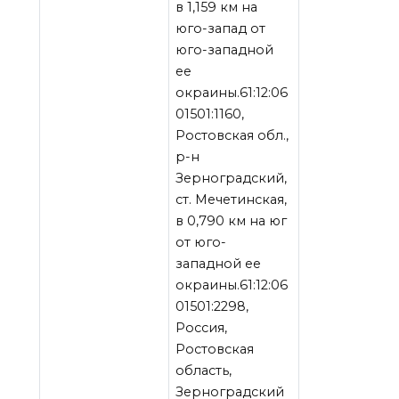
в 1,159 км на
юго-запад от
юго-западной
ее
окраины.61:12:06
01501:1160,
Ростовская обл.,
р-н
Зерноградский,
ст. Мечетинская,
в 0,790 км на юг
от юго-
западной ее
окраины.61:12:06
01501:2298,
Россия,
Ростовская
область,
Зерноградский