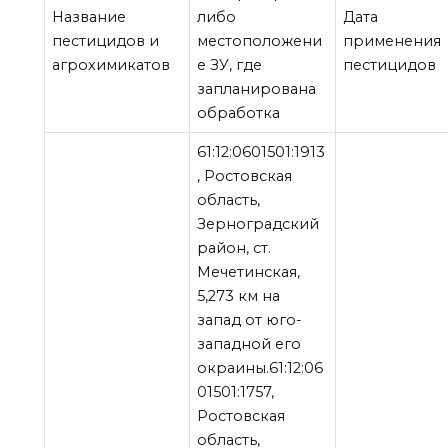
Название
либо
Дата
пестицидов и
местоположени
применения
агрохимикатов
е ЗУ, где
пестицидов
запланирована
обработка
61:12:0601501:1913
, Ростовская
область,
Зерноградский
район, ст.
Мечетинская,
5,273 км на
запад от юго-
западной его
окраины.61:12:06
01501:1757,
Ростовская
область,