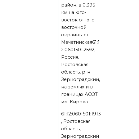
район, в 0,395
км на юго-
восток от юго-
восточной
окраины ст.
Мечетинская61:1
2:0601501:2592,
Россия,
Ростовская
область, р-н
Зерноградский,
на землях и в
границах АОЗТ
им. Кирова
61:12:0601501:1913
, Ростовская
область,
Зерноградский