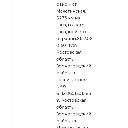
район, ст.
Мечетинская,
5,273 км на
запад от юго-
западной его
окраины.61:12:06
01501:1757,
Ростовская
область,
Зерноградский
район, в
границах поля
№97
61:12:0601501:183
9, Ростовская
область,
Зерноградский
район, ст.
Мечетинская, в