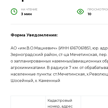
НА ЧТЕНИЕ
ПРОСМОТРО
3 мин
10
Форма Уведомления:
АО «им.В.О.Мацкевич» (ИНН 6167061851, юр. адре
Зерноградский район, ст-ца Мечетинская, пер.
о запланированных наземных/авиационных об
агрохимикатами. В радиусе 7 км. от обрабаты
населенные пункты: ст.Мечетинская, х.Революци
Шосейный, х. Каменный
Кадастровый
номер, адрес