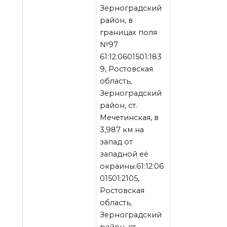
Зерноградский
район, в
границах поля
№97
61:12:0601501:183
9, Ростовская
область,
Зерноградский
район, ст.
Мечетинская, в
3,987 км на
запад от
западной её
окраины.61:12:06
01501:2105,
Ростовская
область,
Зерноградский