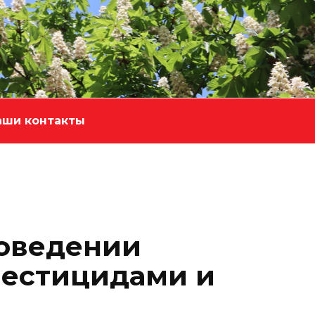
аши контакты
оведении
пестицидами и