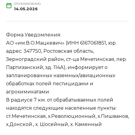
ОПУБЛИКОВАНО
14.05.2026
Форма Уведомления:
АО «им.В.О.Мацкевич» (ИНН 6167061851, юр.
адрес: 347750, Ростовская область,
Зерноградский район, ст-ца Мечетинская, пер.
Партизанский, зд. 114А), информирует о
запланированных наземных/авиационных
обработках полей пестицидами и
агрохимикатами.
В радиусе 7 км. от обрабатываемых полей
находятся следующие населенные пункты:
ст.Мечетинская, х.Революционный, х.Пишванов,
х.Донской., х. Шосейный, х. Каменный