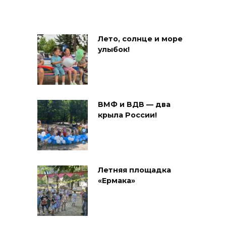
Лето, солнце и море
улыбок!
ВМФ и ВДВ — два
крыла России!
Летняя площадка
«Ермака»