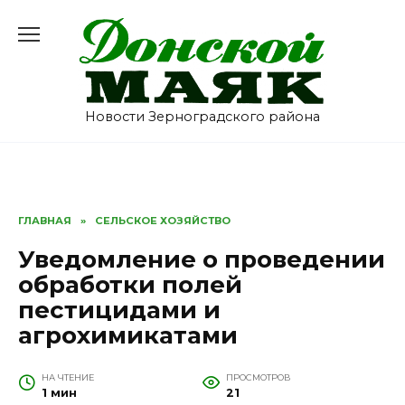
Перейти
к
содержанию
Новости Зерноградского района
ГЛАВНАЯ
»
СЕЛЬСКОЕ ХОЗЯЙСТВО
Уведомление о проведении
обработки полей
пестицидами и
агрохимикатами
НА ЧТЕНИЕ
ПРОСМОТРОВ
1 мин
21