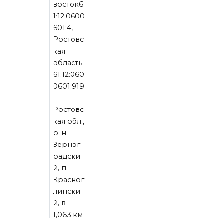
восток6
1:12:0600
601:4,
Ростовс
кая
область
61:12:060
0601:919
,
Ростовс
кая обл.,
р-н
Зерног
радски
й, п.
Красног
лински
й, в
1,063 км