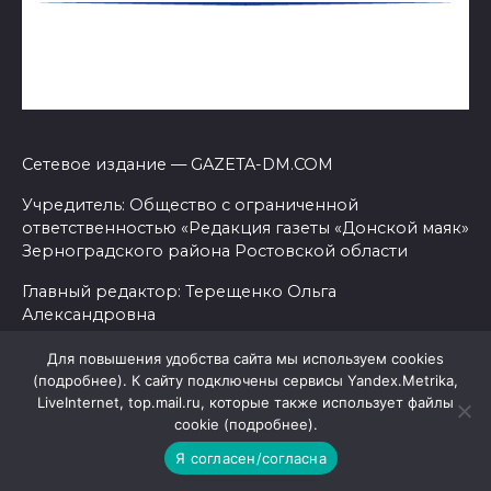
Сетевое издание — GAZETA-DM.COM
Учредитель: Общество с ограниченной
ответственностью «Редакция газеты «Донской маяк»
Зерноградского района Ростовской области
Главный редактор: Терещенко Ольга
Александровна
Адрес: 347740, Ростовская область, Зерноградский
Для повышения удобства сайта мы используем cookies
район, г. Зерноград, ул. К. Маркса, 13
(подробнее). К сайту подключены сервисы Yandex.Metrika,
LiveInternet, top.mail.ru, которые также использует файлы
Телефоны: 8(863-59) 4-11-51, 42-0-53
cookie (подробнее).
Я согласен/согласна
Эл. почта: don_mayak@mail.ru Выписка из реестра
зарегистрированных СМИ