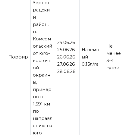
Зерног
радски
й
район,
п.
Комсом
24.06.26
ольский
Не
25.06.26
Наземн
от юго-
менее
Порфир
26.06.26
ый
восточн
3-4
27.06.26
0,15л/га
ой
суток
28.06.26
окраин
ы,
пример
но в
1,591 км
по
направл
ению на
юго-