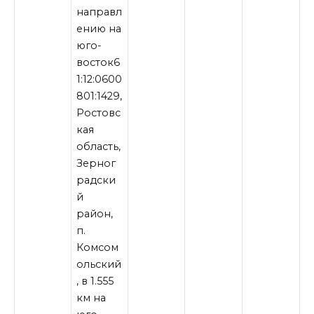
направл
ению на
юго-
восток6
1:12:0600
801:1429,
Ростовс
кая
область,
Зерног
радски
й
район,
п.
Комсом
ольский
, в 1.555
км на