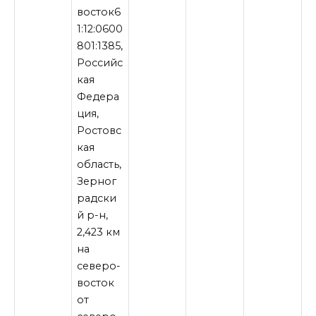
восток6
1:12:0600
801:1385,
Российс
кая
Федера
ция,
Ростовс
кая
область,
Зерног
радски
й р-н,
2,423 км
на
северо-
восток
от