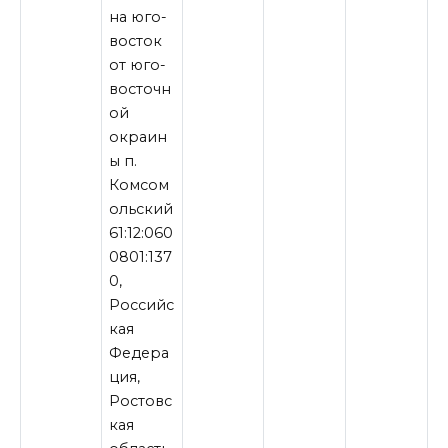
на юго-
восток
от юго-
восточн
ой
окраин
ы п.
Комсом
ольский
61:12:060
0801:137
0,
Российс
кая
Федера
ция,
Ростовс
кая