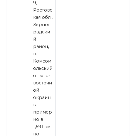
9,
Ростовс
кая обл.,
Зерног
радски
й
район,
п.
Комсом
ольский
от юго-
восточн
ой
окраин
ы,
пример
но в
1,591 км
по