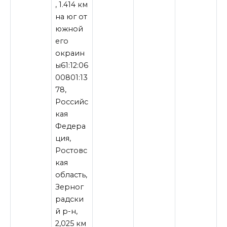
, 1.414 км
на юг от
южной
его
окраин
ы61:12:06
00801:13
78,
Российс
кая
Федера
ция,
Ростовс
кая
область,
Зерног
радски
й р-н,
2,025 км