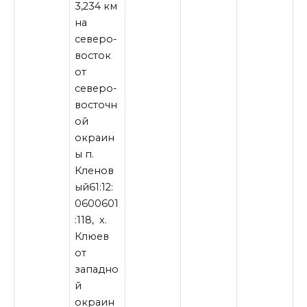
3,234 км
на
северо-
восток
от
северо-
восточн
ой
окраин
ы п.
Кленов
ый61:12:
0600601
:118, х.
Клюев
от
западно
й
окраин