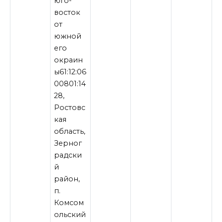
юго-
восток
от
южной
его
окраин
ы61:12:06
00801:14
28,
Ростовс
кая
область,
Зерног
радски
й
район,
п.
Комсом
ольский