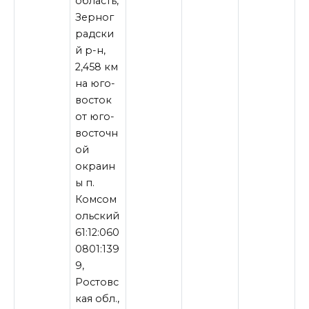
область,
Зерног
радски
й р-н,
2,458 км
на юго-
восток
от юго-
восточн
ой
окраин
ы п.
Комсом
ольский
61:12:060
0801:139
9,
Ростовс
кая обл.,