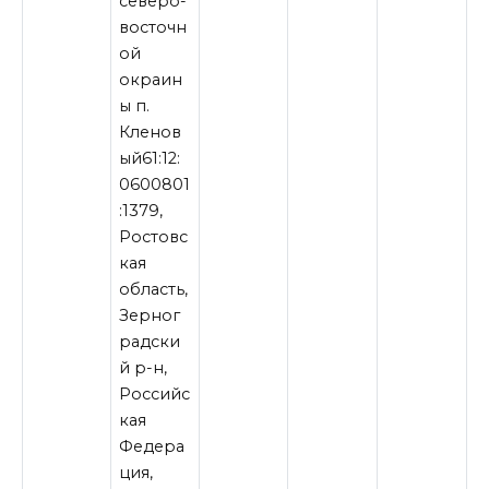
северо-
восточн
ой
окраин
ы п.
Кленов
ый61:12:
0600801
:1379,
Ростовс
кая
область,
Зерног
радски
й р-н,
Российс
кая
Федера
ция,