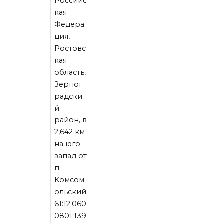
Российс
кая
Федера
ция,
Ростовс
кая
область,
Зерног
радски
й
район, в
2,642 км
на юго-
запад от
п.
Комсом
ольский
61:12:060
0801:139