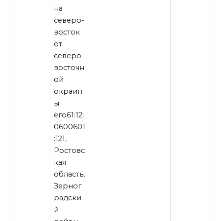
на
северо-
восток
от
северо-
восточн
ой
окраин
ы
его61:12:
0600601
:121,
Ростовс
кая
область,
Зерног
радски
й