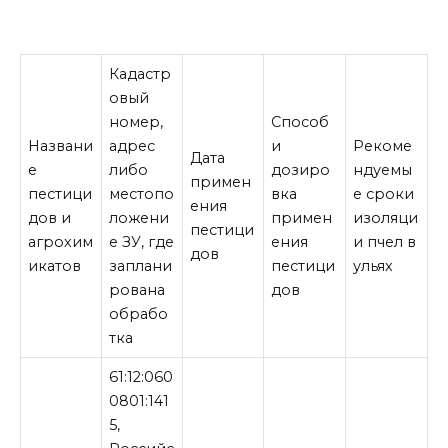
Кадастр
овый
номер,
Способ
Названи
адрес
и
Рекоме
Дата
е
либо
дозиро
ндуемы
примен
пестици
местопо
вка
е сроки
ения
дов и
ложени
примен
изоляци
пестици
агрохим
е ЗУ, где
ения
и пчел в
дов
икатов
заплани
пестици
ульях
рована
дов
обрабо
тка
61:12:060
0801:141
5,