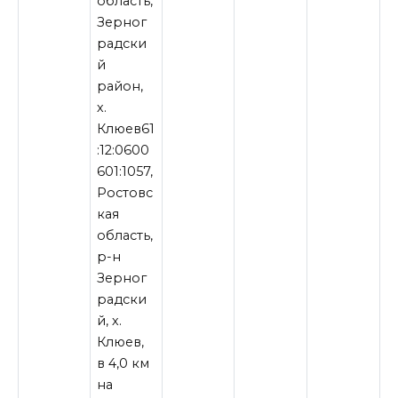
область,
Зерног
радски
й
район,
х.
Клюев61
:12:0600
601:1057,
Ростовс
кая
область,
р-н
Зерног
радски
й, х.
Клюев,
в 4,0 км
на