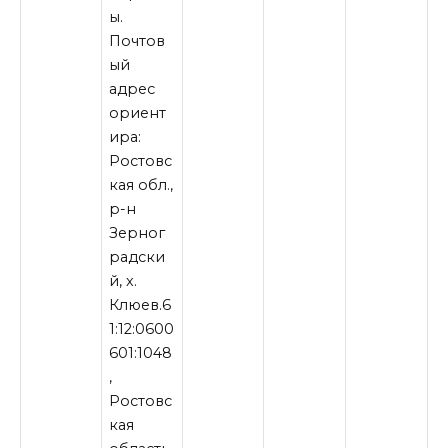
ы.
Почтов
ый
адрес
ориент
ира:
Ростовс
кая обл.,
р-н
Зерног
радски
й, х.
Клюев.6
1:12:0600
601:1048
,
Ростовс
кая