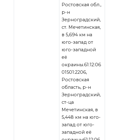
Ростовская обл.,
р-н
Зерноградский,
ст. Мечетинская,
в 5,694 км на
юго-запад от
юго-западной
её
окраины.61:12:06
01501:2206,
Ростовская
область, р-н
Зерноградский,
ст-ца
Мечетинская, в
5,448 км на юго-
запад от юго-
западной её
окраины61:12:06