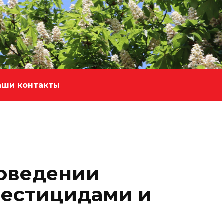
аши контакты
оведении
пестицидами и