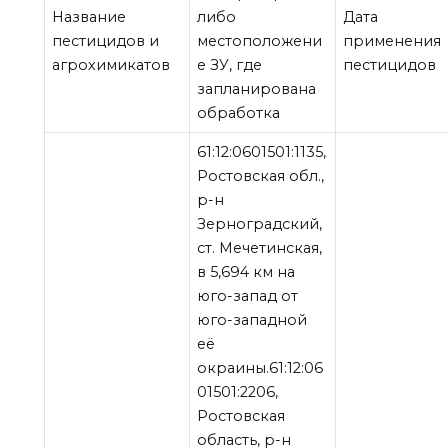
Название
либо
Дата
пестицидов и
местоположени
применения
агрохимикатов
е ЗУ, где
пестицидов
запланирована
обработка
61:12:0601501:1135,
Ростовская обл.,
р-н
Зерноградский,
ст. Мечетинская,
в 5,694 км на
юго-запад от
юго-западной
её
окраины.61:12:06
01501:2206,
Ростовская
область, р-н