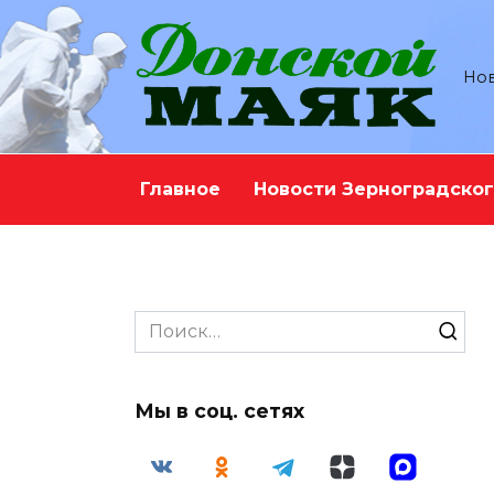
Перейти
к
содержанию
Нов
Главное
Новости Зерноградског
Search
for:
Мы в соц. сетях