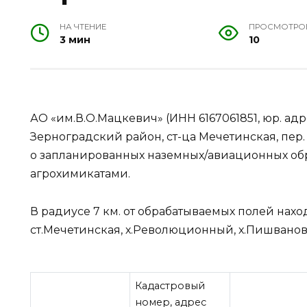
НА ЧТЕНИЕ
ПРОСМОТРО
3 мин
10
АО «им.В.О.Мацкевич» (ИНН 6167061851, юр. адре
Зерноградский район, ст-ца Мечетинская, пер.
о запланированных наземных/авиационных об
агрохимикатами.
В радиусе 7 км. от обрабатываемых полей нах
ст.Мечетинская, х.Революционный, х.Пишванов,
Кадастровый
номер, адрес