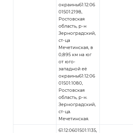
окраины61:12:06
01501:2198,
Ростовская
область, р-н
Зерноградский,
ст-ца
Мечетинская, в
0,895 км на юг
от юго-
западной её
окраины61:12:06
01501:1080,
Ростовская
область, р-н.
Зерноградский,
ст-ца.
Мечетинская.
61:12:0601501:1135,