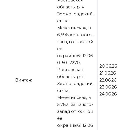
Ростовская
область, р-н
Зерноградский,
ст-ца
Мечетинская, в
6,596 км на юго-
запад от южной
ее
окраины61:12:06
01501:2270,
20.06.26
Ростовская
21.06.26
область, р-н
Винтаж
22.06.26
Зерноградский,
23.06.26
ст-ца
24.06.26
Мечетинская, в
5,782 км на юго-
запад от южной
её
окраины61:12:06