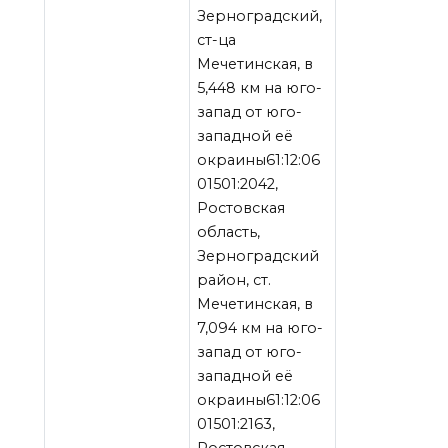
Зерноградский,
ст-ца
Мечетинская, в
5,448 км на юго-
запад от юго-
западной её
окраины61:12:06
01501:2042,
Ростовская
область,
Зерноградский
район, ст.
Мечетинская, в
7,094 км на юго-
запад от юго-
западной её
окраины61:12:06
01501:2163,