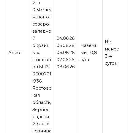
й, в
0,303 км
на юг от
северо-
западно
й
04.06.26
Не
окраин
05.06.26
Наземн
менее
Алиот
ы х.
06.06.26
ый 0,8
3-4
Пишван
07.06.26
л/га
суток
ов.61:12:
08.06.26
0600701
:936,
Ростовс
кая
область,
Зерног
радски
й р-н, в
граница