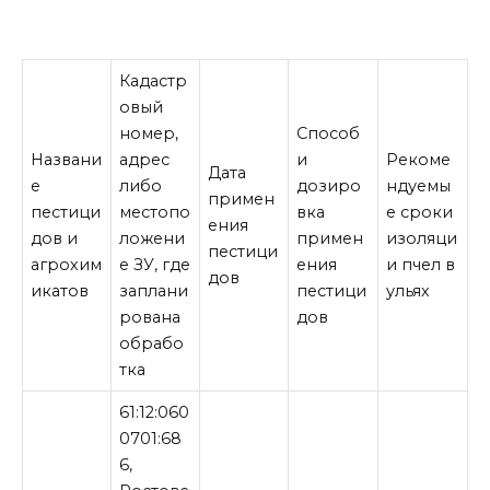
Кадастр
овый
номер,
Способ
Названи
адрес
и
Рекоме
Дата
е
либо
дозиро
ндуемы
примен
пестици
местопо
вка
е сроки
ения
дов и
ложени
примен
изоляци
пестици
агрохим
е ЗУ, где
ения
и пчел в
дов
икатов
заплани
пестици
ульях
рована
дов
обрабо
тка
61:12:060
0701:68
6,