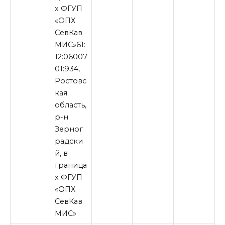
х ФГУП
«ОПХ
СевКав
МИС»61:
12:06007
01:934,
Ростовс
кая
область,
р-н
Зерног
радски
й, в
граница
х ФГУП
«ОПХ
СевКав
МИС»