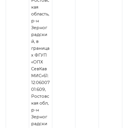
Ростовс
кая
область,
р-н
Зерног
радски
й, в
граница
х ФГУП
«ОПХ
СевКав
МИС»61:
12:06007
01:609,
Ростовс
кая обл,
р-н
Зерног
радски