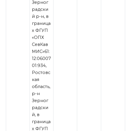
Зерног
радски
й р-н, в
граница
х ФГУП
«ОПХ
СевКав
МИС»61:
12:06007
01:934,
Ростовс
кая
область,
р-н
Зерног
радски
й, в
граница
х ФГУП