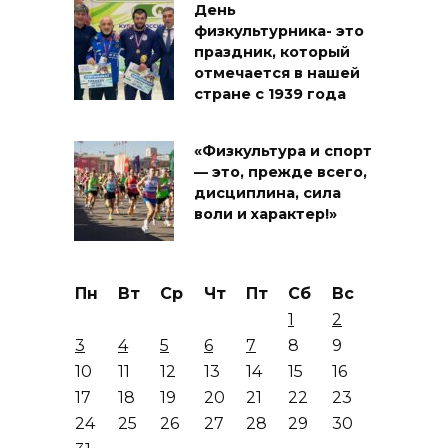
День
физкультурника- это
праздник, который
отмечается в нашей
стране с 1939 года
«Физкультура и спорт
— это, прежде всего,
дисциплина, сила
воли и характер!»
Пн
Вт
Ср
Чт
Пт
Сб
Вс
1
2
3
4
5
6
7
8
9
10
11
12
13
14
15
16
17
18
19
20
21
22
23
24
25
26
27
28
29
30