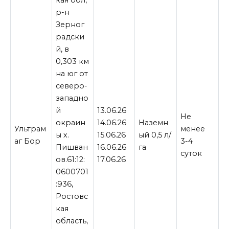
р-н
Зерног
радски
й, в
0,303 км
на юг от
северо-
западно
й
13.06.26
Не
окраин
14.06.26
Наземн
Ультрам
менее
ы х.
15.06.26
ый 0,5 л/
аг Бор
3-4
Пишван
16.06.26
га
суток
ов.61:12:
17.06.26
0600701
:936,
Ростовс
кая
область,