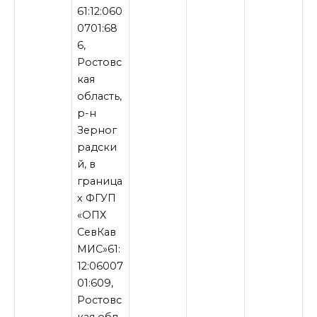
61:12:060
0701:68
6,
Ростовс
кая
область,
р-н
Зерног
радски
й, в
граница
х ФГУП
«ОПХ
СевКав
МИС»61:
12:06007
01:609,
Ростовс
кая обл,