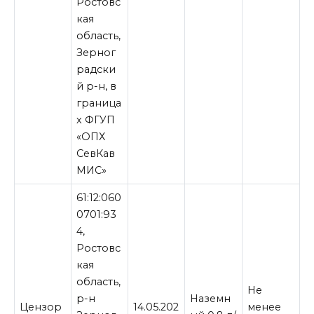
Ростовс
кая
область,
Зерног
радски
й р-н, в
граница
х ФГУП
«ОПХ
СевКав
МИС»
61:12:060
0701:93
4,
Ростовс
кая
область,
Не
р-н
Наземн
Цензор
14.05.202
менее