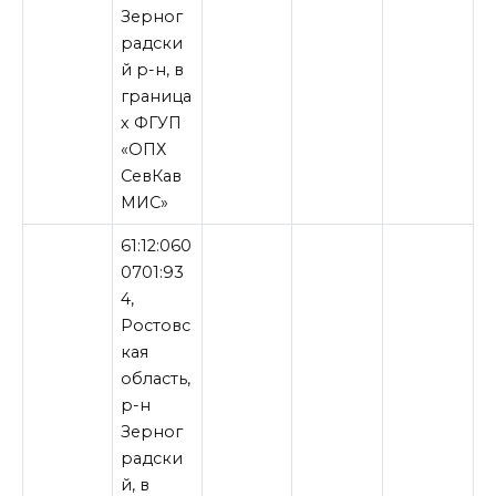
Зерног
радски
й р-н, в
граница
х ФГУП
«ОПХ
СевКав
МИС»
61:12:060
0701:93
4,
Ростовс
кая
область,
р-н
Зерног
радски
й, в