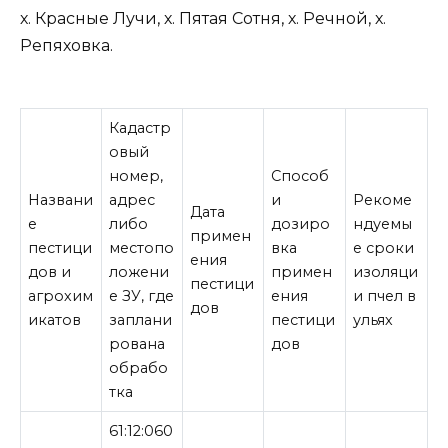
х. Красные Лучи, х. Пятая Сотня, х. Речной, х.
Репяховка.
Кадастр
овый
номер,
Способ
Названи
адрес
и
Рекоме
Дата
е
либо
дозиро
ндуемы
примен
пестици
местопо
вка
е сроки
ения
дов и
ложени
примен
изоляци
пестици
агрохим
е ЗУ, где
ения
и пчел в
дов
икатов
заплани
пестици
ульях
рована
дов
обрабо
тка
61:12:060