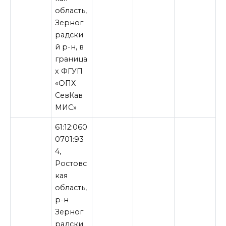
область,
Зерног
радски
й р-н, в
граница
х ФГУП
«ОПХ
СевКав
МИС»
61:12:060
0701:93
4,
Ростовс
кая
область,
р-н
Зерног
радски