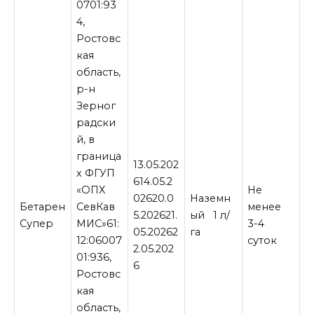
0701:93
4,
Ростовс
кая
область,
р-н
Зерног
радски
й, в
граница
13.05.202
х ФГУП
614.05.2
«ОПХ
Не
02620.0
Наземн
Бетарен
СевКав
менее
5.202621.
ый 1 л/
Супер
МИС»61:
3-4
05.20262
га
12:06007
суток
2.05.202
01:936,
6
Ростовс
кая
область,