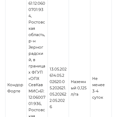
61:12:060
0701:93
4,
Ростовс
кая
область,
р-н
Зерног
радски
й, в
граница
13.05.202
х ФГУП
614.05.2
«ОПХ
Не
02620.0
Наземн
Кондор
СевКав
менее
5.202621.
ый 0,125
Форте
МИС»61:
3-4
05.20262
л/га
12:06007
суток
2.05.202
01:936,
6
Ростовс
кая