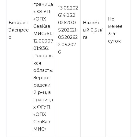
граница
13.05.202
х ФГУП
614.05.2
«ОПХ
Не
Бетарен
02620.0
Наземн
СевКав
менее
Экспрес
5.202621.
ый 0,5 л/
МИС»61:
3-4
с
05.20262
га
12:06007
суток
2.05.202
01:936,
6
Ростовс
кая
область,
Зерног
радски
й р-н, в
граница
х ФГУП
«ОПХ
СевКав
МИС»