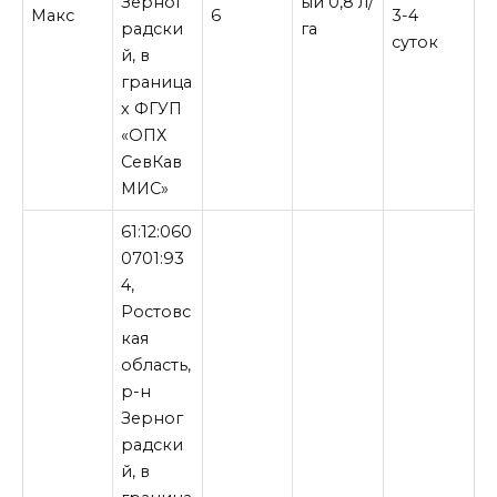
Зерног
ый 0,8 л/
Макс
6
3-4
радски
га
суток
й, в
граница
х ФГУП
«ОПХ
СевКав
МИС»
61:12:060
0701:93
4,
Ростовс
кая
область,
р-н
Зерног
радски
й, в