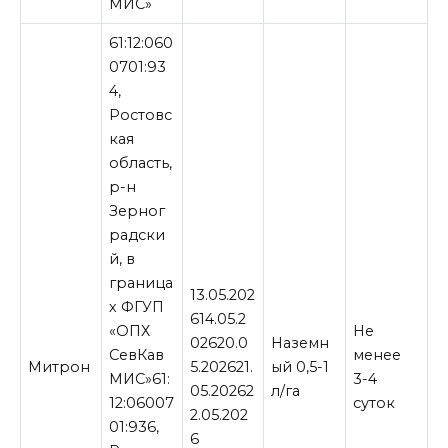
МИС»
61:12:060
0701:93
4,
Ростовс
кая
область,
р-н
Зерног
радски
й, в
граница
13.05.202
х ФГУП
614.05.2
«ОПХ
Не
02620.0
Наземн
СевКав
менее
Митрон
5.202621.
ый 0,5-1
МИС»61:
3-4
05.20262
л/га
12:06007
суток
2.05.202
01:936,
6