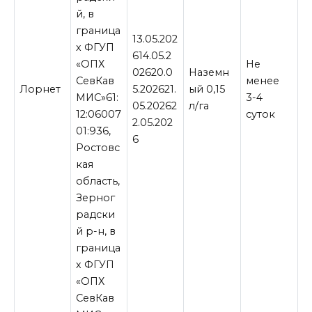
й, в
граница
13.05.202
х ФГУП
614.05.2
«ОПХ
Не
02620.0
Наземн
СевКав
менее
Лорнет
5.202621.
ый 0,15
МИС»61:
3-4
05.20262
л/га
12:06007
суток
2.05.202
01:936,
6
Ростовс
кая
область,
Зерног
радски
й р-н, в
граница
х ФГУП
«ОПХ
СевКав