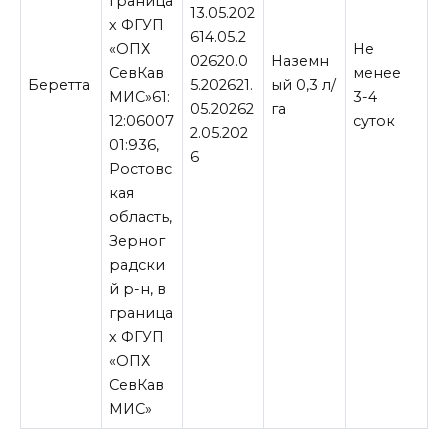
граница
13.05.202
х ФГУП
614.05.2
«ОПХ
Не
02620.0
Наземн
СевКав
менее
Беретта
5.202621.
ый 0,3 л/
МИС»61:
3-4
05.20262
га
12:06007
суток
2.05.202
01:936,
6
Ростовс
кая
область,
Зерног
радски
й р-н, в
граница
х ФГУП
«ОПХ
СевКав
МИС»